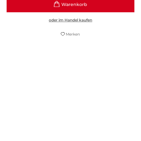
oder im Handel kaufen
Merken
"Eine wie Frankie" ist vor allem eines: sehr
gute Unterhaltung! Die zu Herzen gehende
Geschichte, die berührenden Charaktere
und New York in den 60ern - mehr geht
fast nicht.
Katja Eßbach,
NDR 1 "Neue Bücher", 08. Dezember 2025