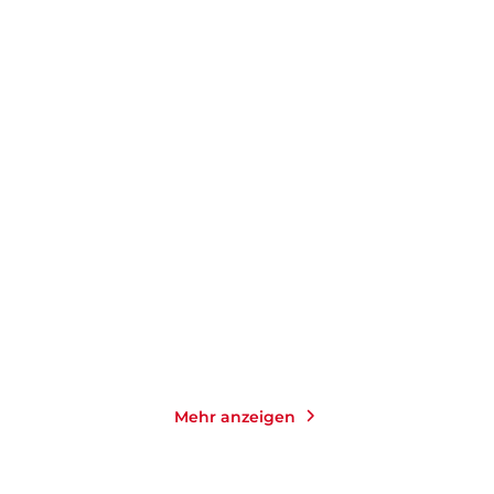
DANIEL KEHLMANN
SABINE STECK
Der fernste Ort
Das Leuchten der kleinen
Momente
Taschenbuch
Taschenbuch
14,00
€
*
14,00
€
*
Merken
Merken
Mehr anzeigen