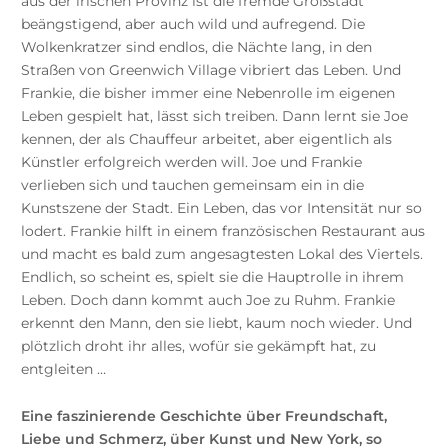
aus der irischen Provinz ist die fremde Großstadt
beängstigend, aber auch wild und aufregend. Die
Wolkenkratzer sind endlos, die Nächte lang, in den
Straßen von Greenwich Village vibriert das Leben. Und
Frankie, die bisher immer eine Nebenrolle im eigenen
Leben gespielt hat, lässt sich treiben. Dann lernt sie Joe
kennen, der als Chauffeur arbeitet, aber eigentlich als
Künstler erfolgreich werden will. Joe und Frankie
verlieben sich und tauchen gemeinsam ein in die
Kunstszene der Stadt. Ein Leben, das vor Intensität nur so
lodert. Frankie hilft in einem französischen Restaurant aus
und macht es bald zum angesagtesten Lokal des Viertels.
Endlich, so scheint es, spielt sie die Hauptrolle in ihrem
Leben. Doch dann kommt auch Joe zu Ruhm. Frankie
erkennt den Mann, den sie liebt, kaum noch wieder. Und
plötzlich droht ihr alles, wofür sie gekämpft hat, zu
entgleiten …
Eine faszinierende Geschichte über Freundschaft,
Liebe und Schmerz, über Kunst und New York, so