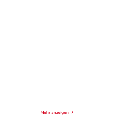
GRAHAM NORTON
JOJO MOYES
Ein Ort für immer
Im Schatten das Licht
Taschenbuch
Taschenbuch mit Klappen
14,00
€
*
15,00
€
*
Merken
Merken
Mehr anzeigen