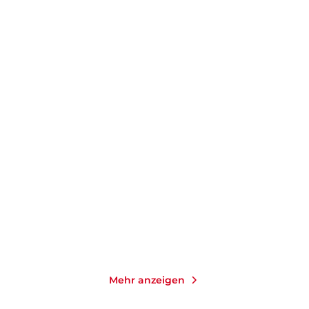
GRAHAM NORTON
GRAHAM NORTON
Der Schwimmer
Heimweh
Gebundene Ausgabe
Taschenbuch
16,00
€
*
14,00
€
*
Merken
Merken
Mehr anzeigen