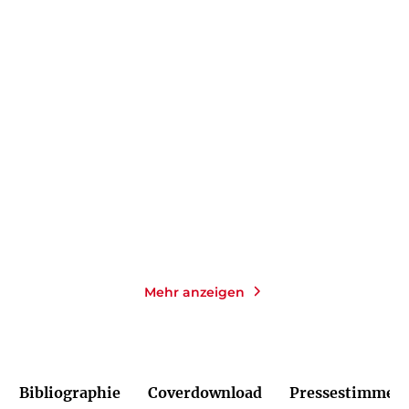
MIRIAM GEORG
BRIGITTE RIEBE
Eine hanseatische
Eifelfrauen: 2in1 Bundle
Familiensaga: 2in ...
E-Book
E-Book
14,99
€
*
14,99
€
*
Merken
Merken
Mehr anzeigen
Bibliographie
Coverdownload
Pressestimmen