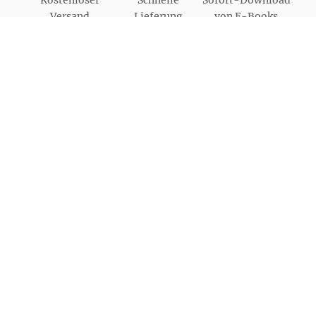
Kostenloser
Schnelle
Sofort-Download
Versand
Lieferung
von E-Books
Bestellung auch
als Gast möglich
Unsere Bezahlarten