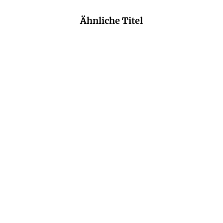
Ähnliche Titel
NEU
NEU
MIRIAM GEORG
TERESA SIMON
Sturmland
Holunderschwestern /