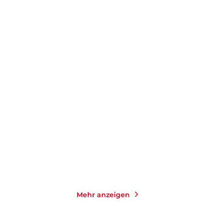
GRAHAM NORTON
GRAHAM NORTON
Eine wie Frankie
Ein Ort für immer
Gebundene Ausgabe
Taschenbuch
25,00
€
*
14,00
€
*
Merken
Merken
Mehr anzeigen