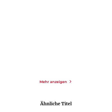
KLAUS MANN
KLAUS MANN
Flucht in den Norden
Der Wendepunkt
Taschenbuch
Taschenbuch
11,00
€
*
27,00
€
*
Merken
Merken
Mehr anzeigen
Ähnliche Titel