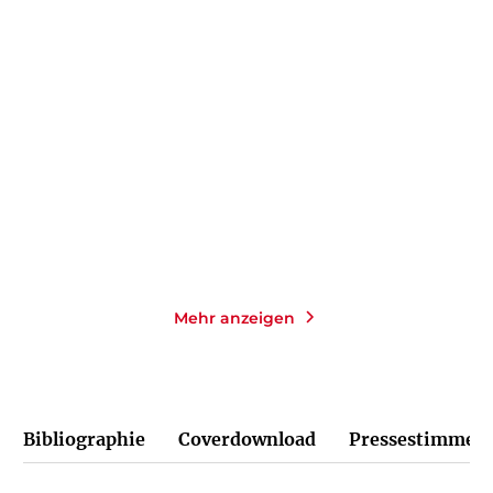
HELGE TIMMERBERG
NADJA KLINGER
JULIA
SPITCZOK VON BRISINSKI
African Queen
Über die Alpen
Taschenbuch
E-Book
12,00
€
*
9,99
€
*
Merken
Merken
Mehr anzeigen
Bibliographie
Coverdownload
Pressestimmen