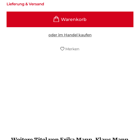
Lieferung & Versand
oder im Handel kaufen
Merken
Launige Reisegeschichte mit
autobiografischem Hintergrund.
Julia Meyer-Hermann,
Bild, 30. Oktober 2019
Weitere Titel von Erika Mann, Klaus Mann