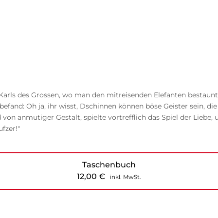
Karls des Grossen, wo man den mitreisenden Elefanten bestaunte,
fand: Oh ja, ihr wisst, Dschinnen können böse Geister sein, d
 von anmutiger Gestalt, spielte vortrefflich das Spiel der Liebe,
fzer!"
Taschenbuch
12,00
€
inkl. MwSt.