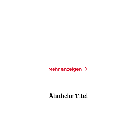
Taschenbuch
Taschenbuch
14,00
€
*
14,00
€
*
Merken
Merken
Mehr anzeigen
Ähnliche Titel