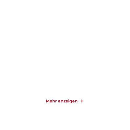
SZCZEPAN TWARDOCH
INES THORN
Kälte
Die Heilerin des Nordens
Taschenbuch
Taschenbuch
16,00
€
*
14,00
€
*
Merken
Merken
Mehr anzeigen