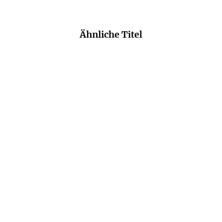
Ähnliche Titel
HENDRIK LAMBERTUS
PETRA OELKER