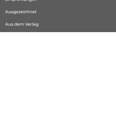
Ausgezeichnet
Aus dem Verlag
Weitere Verlagsseiten
endlichkyss.de
rowohlt-medien.de
rowohlt-theaterverlag.de