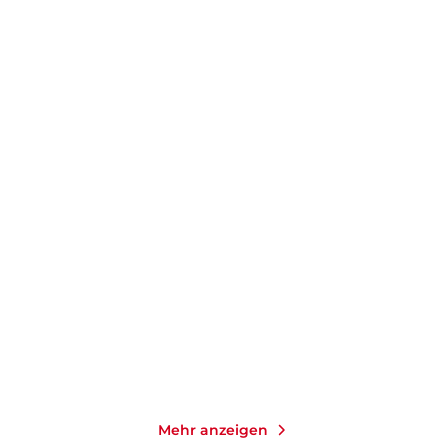
BARBARA EWING
PHILIPPA GREGORY
Die Seelenheilerin
Wolfsschwestern
E-Book
Taschenbuch
9,99
€
*
10,99
€
*
Merken
Merken
Mehr anzeigen