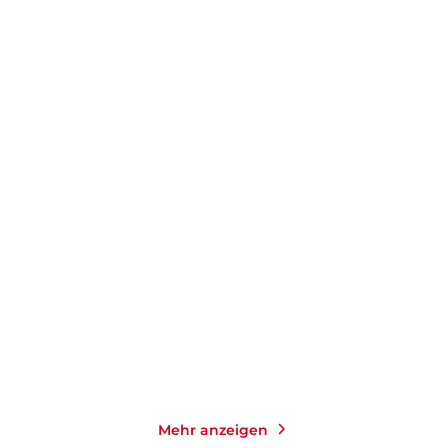
FRIEDRICH CHRISTIAN
MARIAM KÜHSEL-HUSSAINI
DELIUS
Wenn die Chinesen Rügen
Tschudi
kaufen, dan ...
Taschenbuch
Taschenbuch
14,00
€
*
15,00
€
*
Merken
Merken
Mehr anzeigen