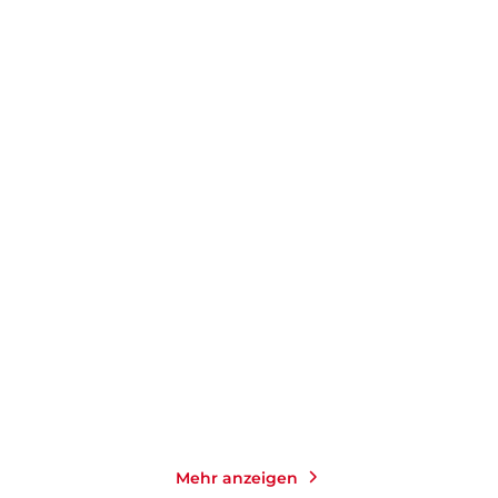
IAN STEWART
LISA FELDMAN BARRETT
Die Welt als Zahl
Wie Gefühle entstehen
Taschenbuch
Gebundene Ausgabe
18,00
€
*
28,00
€
*
Merken
Merken
Mehr anzeigen