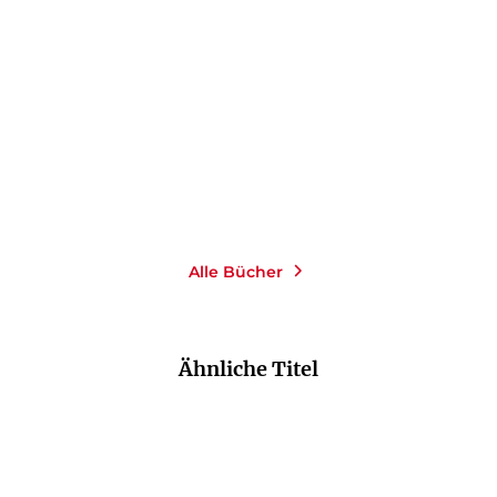
Null bis unendlich
Unter dem Baumhaus
Taschenbuch
E-Book
16,00
€
*
1,99
€
*
Merken
Merken
Alle Bücher
Ähnliche Titel
NEU
NEU