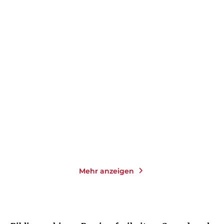
LIV HELLAND
NAYANTARA ROY
Die Schloss-Schwestern:
Du in meinem Leben
Strandhafer ...
Taschenbuch
Gebundene Ausgabe
14,00
€
*
24,00
€
*
Merken
Merken
Mehr anzeigen