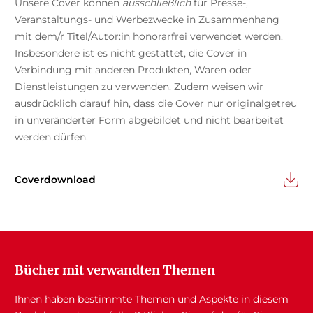
Unsere Cover können
ausschließlich
für Presse-,
Veranstaltungs- und Werbezwecke in Zusammenhang
mit dem/r Titel/Autor:in honorarfrei verwendet werden.
Insbesondere ist es nicht gestattet, die Cover in
Verbindung mit anderen Produkten, Waren oder
Dienstleistungen zu verwenden. Zudem weisen wir
ausdrücklich darauf hin, dass die Cover nur originalgetreu
in unveränderter Form abgebildet und nicht bearbeitet
werden dürfen.
Coverdownload
Bücher mit verwandten Themen
Ihnen haben bestimmte Themen und Aspekte in diesem