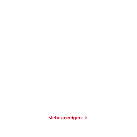
KATHARINA HERZOG
KATHARINA HERZOG
A Taste of Cornwall: Ein
Das kleine Bücherdorf:
Löffel Glü ...
Sommerzauber
Paperback
Paperback
17,00
€
*
16,00
€
*
Merken
Merken
Mehr anzeigen