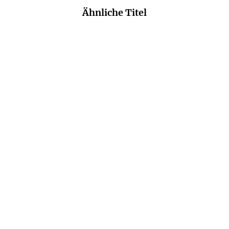
Ähnliche Titel
CAMILLE PAGÁN
KATHARINA HERZOG
Harold und der
A Taste of Cornwall: Ein