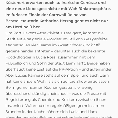
Küstenort erwarten euch kulinarische Genüsse und
eine neue Liebesgeschichte mit Wohlfühlatmosphäre.
Im furiosen Finale der Cornwall-Reihe von
Bestsellerautorin Katharina Herzog geht es nicht nur
am Herd heiß her …
Um Port Havens Attraktivität zu steigern, kommt die
Stadt auf eine geniale PR-Idee: Im Stil von
Das perfekte
Dinner
sollen vier Teams im
Great Dinner Cook Off
gegeneinander antreten – darunter auch die bekannte
Food-Bloggerin Lucia Rossi zusammen mit dem
Fußballprofi und Sohn der Stadt Liam Tartt. Beide haben
überhaupt keine Lust auf die PR-Aktion – und aufeinander.
Aber Lucias Karriere steht auf dem Spiel, und auch Liam
hat keine andere Wahl, als sich auf die Show einzulassen.
Beim gemeinsamen Kochen geraten sie, wenig
überraschend, ständig aneinander – was die Presse mit
Begeisterung als Chemie und Knistern zwischen ihnen
inszeniert. Während der regelmäßigen gemeinsamen
Stunden in der Küche nähern sich Lucia und Liam
einander unweigerlich an, und schon bald müssen sie sich