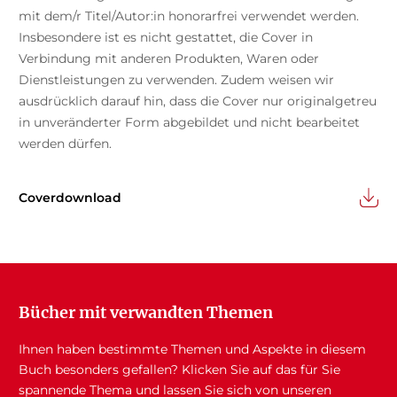
mit dem/r Titel/Autor:in honorarfrei verwendet werden.
Insbesondere ist es nicht gestattet, die Cover in
Verbindung mit anderen Produkten, Waren oder
Dienstleistungen zu verwenden. Zudem weisen wir
ausdrücklich darauf hin, dass die Cover nur originalgetreu
in unveränderter Form abgebildet und nicht bearbeitet
werden dürfen.
Coverdownload
Bücher mit verwandten Themen
Ihnen haben bestimmte Themen und Aspekte in diesem
Buch besonders gefallen? Klicken Sie auf das für Sie
spannende Thema und lassen Sie sich von unseren