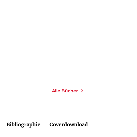
JEAN-PAUL SARTRE
Entwürfe für eine
Moralphilosophie
Gebundene Ausgabe
29,90
€
*
Im Handel kaufen
Merken
Alle Bücher
Bibliographie
Coverdownload