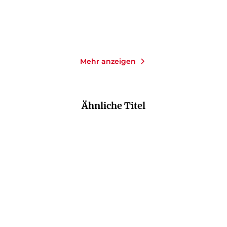
Im Handel kaufen
Merken
Merken
Mehr anzeigen
Ähnliche Titel
NEU
NEU