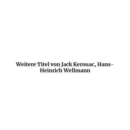
höchsteigener geistig-athletischer
Eingebung.
Allen Ginsberg (Pressestimme)
Weitere Titel von Jack Kerouac, Hans-
Heinrich Wellmann