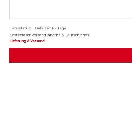
Lieferstatus:
•
Lieferzeit 1-2 Tage
Kostenloser Versand innerhalb Deutschlands
Lieferung & Versand
Mitreißend, warmherzig und witzig. Ein leb
beend