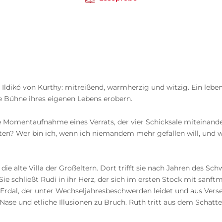
dikó von Kürthy: mitreißend, warmherzig und witzig. Ein lebe
e Bühne ihres eigenen Lebens erobern.
t die Momentaufnahme eines Verrats, der vier Schicksale mitein
alten? Wer bin ich, wenn ich niemandem mehr gefallen will, und
e alte Villa der Großeltern. Dort trifft sie nach Jahren des Sch
ie schließt Rudi in ihr Herz, der sich im ersten Stock mit sanftm
 Erdal, der unter Wechseljahresbeschwerden leidet und aus Verseh
e Nase und etliche Illusionen zu Bruch. Ruth tritt aus dem Schatt