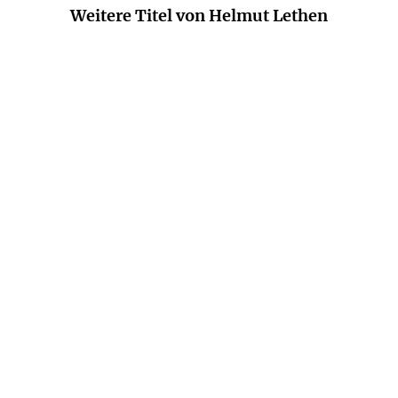
Weitere Titel von Helmut Lethen
HELMUT LETHEN
HELMUT LETHEN
Der Sound der Väter
Stoische Gangarten