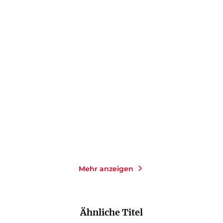
HELMUT LETHEN
HELMUT LETHEN
Der Sommer des
Die Staatsräte
Großinquisitors
Gebundene Ausgabe
Gebundene Ausgabe
24,00
€
*
24,00
€
*
Merken
Merken
Mehr anzeigen
Ähnliche Titel