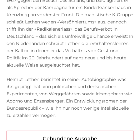
1967 gegen den Besuch des Schahs, und bald agitiert er
als Sprecher der Kampagne für ein Kinderkrankenhaus in
Kreuzberg an vorderster Front. Die maoistische K-Gruppe
schließt Lethen wegen «Versöhnlertums» aus, dennoch
trifft ihn der «Radikalenerlass», das Berufsverbot in
Deutschland – das sich als unfreiwillige Chance erweist: In
den Niederlanden schreibt Lethen die «Verhaltenslehren
der Kälte», in denen er das Verhältnis von Geist und
Politik im 20. Jahrhundert auf ganz neue und bis heute
aktuelle Weise ausgeleuchtet hat.
Helmut Lethen berichtet in seiner Autobiographie, was
ihn geprägt hat: von politischen und denkerischen
Experimenten, von Weggefährten sowie Ideengebern wie
Adorno und Enzensberger. Ein Entwicklungsroman der
Bundesrepublik – wie ihn nur noch wenige Intellektuelle
zu erzählen vermögen.
Gebundene Ausgabe