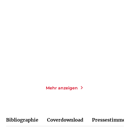
KLAUS MANN
MARTIN WALSER
JAKOB
AUGSTEIN
Der Wendepunkt
Das Leben wortwörtlich
Taschenbuch
Gebundene Ausgabe
27,00
€
*
19,95
€
*
Merken
Merken
Mehr anzeigen
Bibliographie
Coverdownload
Pressestimmen