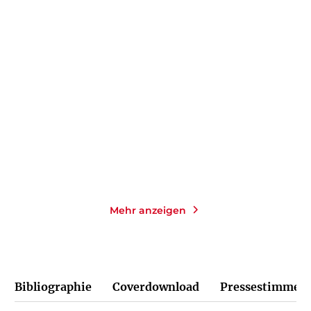
DANIEL KEHLMANN
SABINE STECK
Der fernste Ort
Das Leuchten der kleinen
Momente
Taschenbuch
Taschenbuch
14,00
€
*
14,00
€
*
Merken
Merken
Mehr anzeigen
Bibliographie
Coverdownload
Pressestimmen