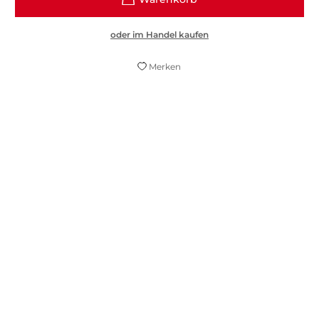
oder im Handel kaufen
Merken
Für «In Zeiten des abnehmenden Lichts»
bekam Eugen Ruge 2011 den Deutschen
Buchpreis. Dieser kleine Roman bestätigt
die Auszeichnung.
Die Zeit