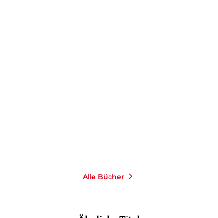
WOLFGANG RUGE
EUGEN
RUGE
Gelobtes Land
E-Book
14,99
€
*
Merken
Alle Bücher