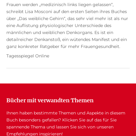
Frauen werden „medizinisch links liegen gelassen“,
schreibt Lisa Mosconi auf den ersten Seiten ihres Buches
über „Das weibliche Gehirn“, das sehr viel mehr ist als nur
eine Auflistung physiologischer Unterschiede des
männlichen und weiblichen Denkorgans. Es ist ein
detailreicher Denkanstoß, ein wütendes Manifest und ein
ganz konkreter Ratgeber für mehr Frauengesundheit.
Tagesspiegel Online
Bücher mit verwandten Themen
Ihnen haben bestimmte Themen und Aspekte in diesem
Buch besonders gefallen? Klicken Sie auf das für Sie
spannende Thema und lassen Sie sich von unseren
Empfehlungen inspirieren!