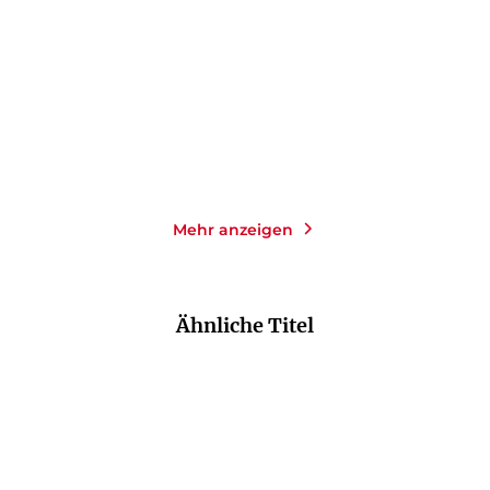
Taschenbuch
Gebundene Ausgabe
16,00
€
*
24,00
€
*
Merken
Merken
Mehr anzeigen
Ähnliche Titel