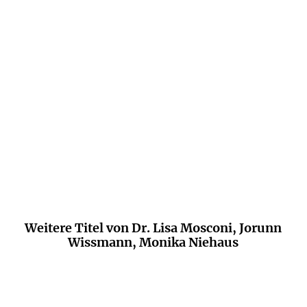
Manifest und ein ganz konkreter Ratgeber
für mehr Frauengesundheit.
Sascha Karberg,
Der Tagesspiegel, 17. Dezember 2020
Weitere Titel von Dr. Lisa Mosconi, Jorunn
Wissmann, Monika Niehaus
ZUKÜNFTIG