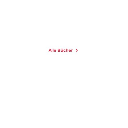
Taschenbuch
16,00
€
*
Merken
Alle Bücher