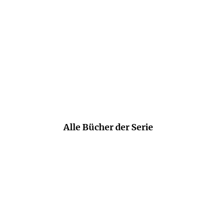
Der Fall Bramard» beweist, dass Longo derzeit zu d
gehört.
FAZ.NET
Alle Bücher der Serie