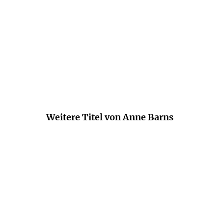
Titel bringt etwas in mir zum Klingen (...)
Die perfekte Strandlektüre.
Michaela Jasperneite,
Emotion, 14. Oktober 2025
Weitere Titel von Anne Barns