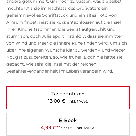
andere gekümmert, um noch zu wissen, was sie selbst
möchte? Als sie im Nachlass des Großvaters ein
geheimnisvolles Schriftstück und ein altes Foto von
Amrum findet, reist sie kurz entschlossen auf die Insel
ihrer Kindheitssommer. Die See ist aufgewühlt und
stürmisch, doch Julia spürt instinktiv, dass sie inmitten
von Wind und Meer die innere Ruhe finden wird, um sich
über ihre eigenen Wünsche klar zu werden – und wieder
Nougat zuzubereiten, so, wie früher. Doch nie hätte sie
gedacht, wie sehr die Insel mit der reichen
Seefahrervergangenheit ihr Leben verändern wird.
Taschenbuch
13,00
€
inkl. MwSt.
E-Book
4,99
€
**
9,99
€
inkl. MwSt.