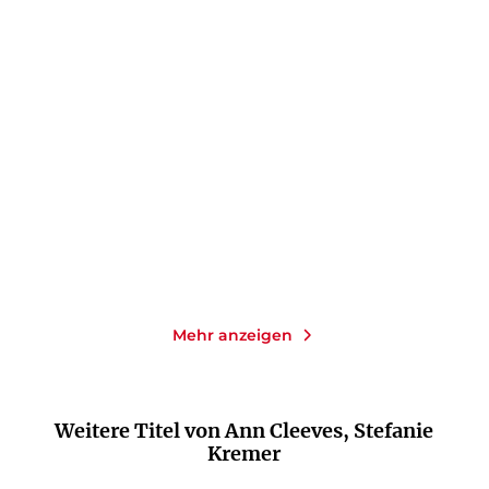
ANN CLEEVES
ANN CLEEVES
Seelentod
Das letzte Wort
Taschenbuch
Taschenbuch
16,00
€
*
19,00
€
*
Merken
Merken
Mehr anzeigen
Weitere Titel von Ann Cleeves, Stefanie
Kremer