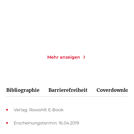
Taschenbuch
Taschenbuch
14,00
€
*
14,00
€
*
Merken
Merken
Mehr anzeigen
Bibliographie
Barrierefreiheit
Coverdownload
Verlag: Rowohlt E-Book
Erscheinungstermin: 16.04.2019