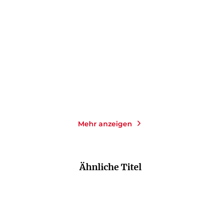
Die tiefste Nacht
Der Tote auf der Treppe
Taschenbuch
Taschenbuch
19,00
€
*
13,00
€
*
Merken
Merken
Mehr anzeigen
Ähnliche Titel
NEU
NEU