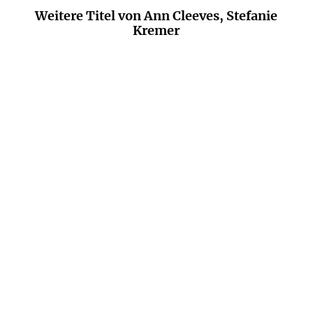
Weitere Titel von Ann Cleeves, Stefanie
Kremer
ANN CLEEVES
DR. JULIE SMITH
Das Flüstern der Steine
Unbedingt lesen, wenn ...