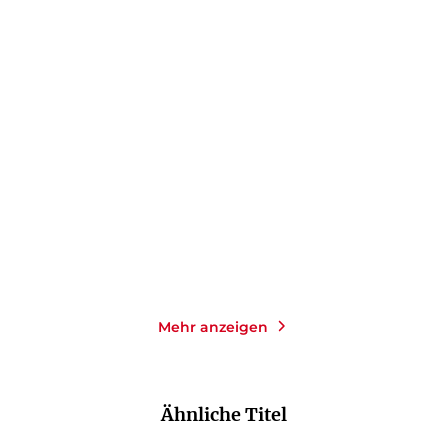
ANN CLEEVES
ANNE GLENCONNER
Die tiefste Nacht
Der Tote auf der Treppe
Taschenbuch
Taschenbuch
19,00
€
*
13,00
€
*
Merken
Merken
Mehr anzeigen
Ähnliche Titel