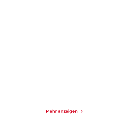
ANN CLEEVES
ANN CLEEVES
Im kalten Licht des
Sturmwarnung
Frühlings
Taschenbuch
Taschenbuch
19,00
€
*
19,00
€
*
Merken
Merken
Mehr anzeigen