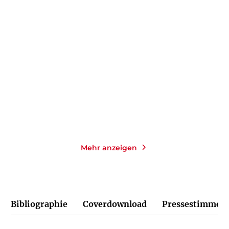
FRANK GOLDAMMER
CHRISTOFFER CARLSSON
Strandopfer
Hinter dem Nebel
Taschenbuch mit Klappen
Gebundene Ausgabe
14,00
€
*
25,00
€
*
Merken
Merken
Mehr anzeigen
Bibliographie
Coverdownload
Pressestimmen