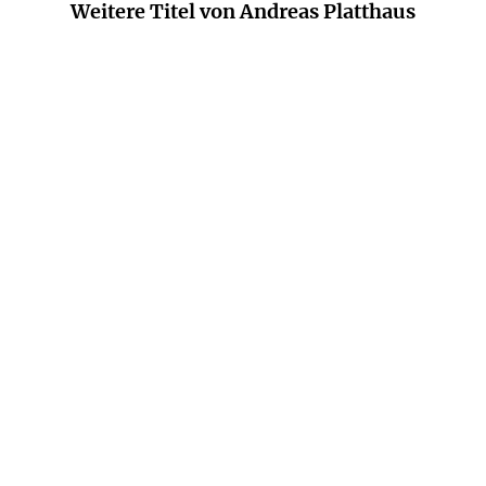
Weitere Titel von Andreas Platthaus
ANDREAS PLATTHAUS
ANDREAS PLATTHAUS
Lyonel Feininger
Der Krieg nach dem Krieg