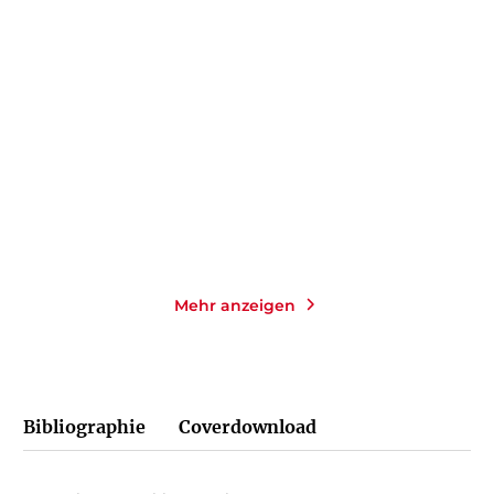
DENNIS GASTMANN
VINCENT KLINK
Der blaue Lampion
Ein Bauch spaziert durch
Venedig
Gebundene Ausgabe
Taschenbuch
23,00
€
*
18,00
€
*
Merken
Merken
Mehr anzeigen
Bibliographie
Coverdownload