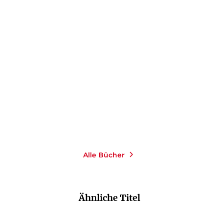
ANDREAS PLATTHAUS
ANDREAS PLATTHAUS
1813
Freispiel
Gebundene Ausgabe
E-Book
24,95
€
*
8,99
€
*
Im Handel kaufen
Merken
Merken
Alle Bücher
Ähnliche Titel