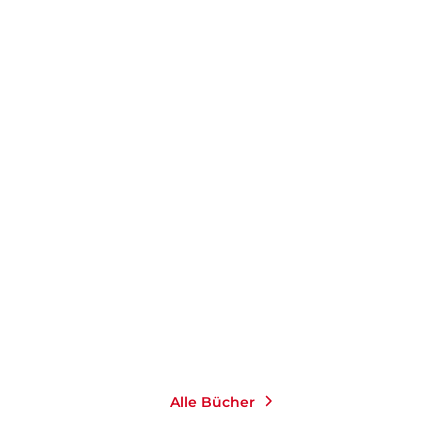
HARALD JÄHNER
HARALD JÄHNER
Wolfszeit
Wolfszeit
Gebundene Ausgabe
Taschenbuch
44,00
€
*
20,00
€
*
Merken
Merken
Alle Bücher