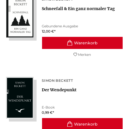
Schneefall & Ein ganz normaler Tag
Gebundene Ausgabe
12,00
€
*
Merken
SIMON BECKETT
Der Wendepunkt
E-Book
0,99
€
*