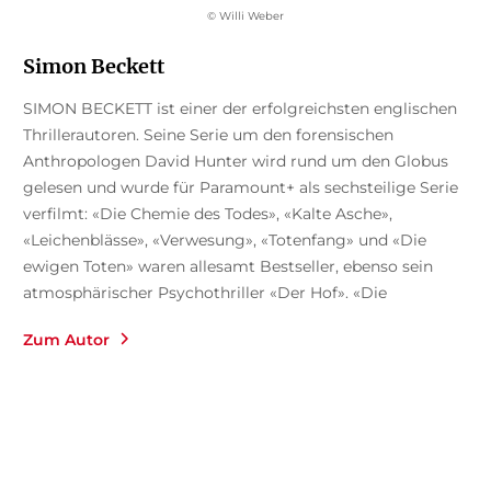
© Willi Weber
Simon Beckett
SIMON BECKETT ist einer der erfolgreichsten englischen
Thrillerautoren. Seine Serie um den forensischen
Anthropologen David Hunter wird rund um den Globus
gelesen und wurde für Paramount+ als sechsteilige Serie
verfilmt: «Die Chemie des Todes», «Kalte Asche»,
«Leichenblässe», «Verwesung», «Totenfang» und «Die
ewigen Toten» waren allesamt Bestseller, ebenso sein
atmosphärischer Psychothriller «Der Hof». «Die
Verlorenen», der Auftakt einer neuen Thrillerserie um den
Zum Autor
ehemaligen Polizisten Jonah Colley, stand mehrere
Wochen auf Platz 1 der SPIEGEL-Bestsellerliste. Simon
Beckett ist verheiratet und lebt in Sheffield.