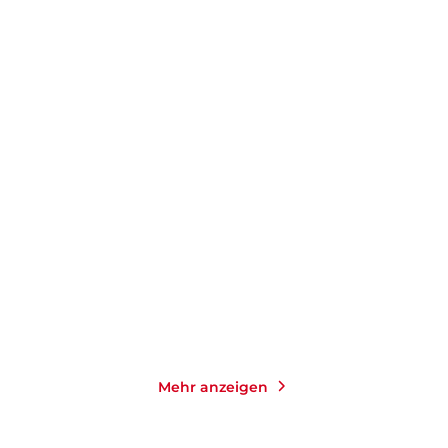
SIMON BECKETT
SIMON BECKETT
David Hunter: 3in1 Bundle
Der Wendepunkt
E-Book
E-Book
19,99
€
*
0,99
€
*
Merken
Merken
Mehr anzeigen