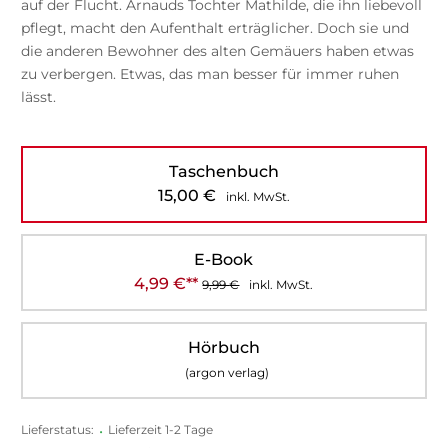
auf der Flucht. Arnauds Tochter Mathilde, die ihn liebevoll
pflegt, macht den Aufenthalt erträglicher. Doch sie und
die anderen Bewohner des alten Gemäuers haben etwas
zu verbergen. Etwas, das man besser für immer ruhen
lässt.
Taschenbuch
15,00
€
inkl. MwSt.
E-Book
4,99
€
**
9,99
€
inkl. MwSt.
Hörbuch
(argon verlag)
Lieferstatus:
•
Lieferzeit 1-2 Tage