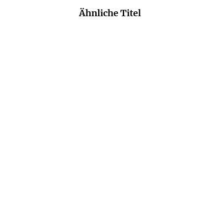
Ähnliche Titel
NEU
REBECCA TAYLOR MCKAY
KAREN SANDER
Er lügt
Die Tiefe: Verloren