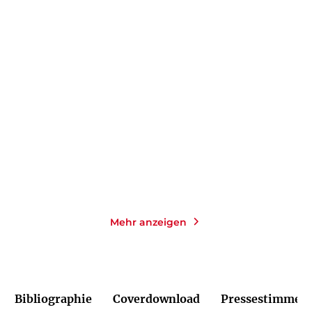
TILL RAETHER
KAREN SANDER
Meeresdunkel
Die Tiefe: Verblendet
Paperback
Taschenbuch mit Klappen
18,00
€
*
14,00
€
*
Merken
Merken
Mehr anzeigen
Bibliographie
Coverdownload
Pressestimmen