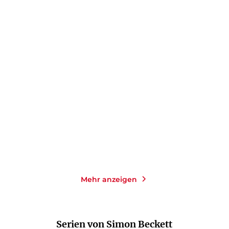
SIMON BECKETT
SIMON BECKETT
David Hunter: 3in1 Bundle
Der Wendepunkt
E-Book
E-Book
19,99
€
*
0,99
€
*
Merken
Merken
Mehr anzeigen
Serien von Simon Beckett