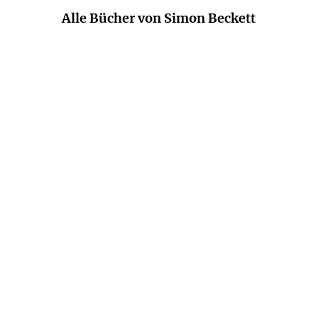
Alle Bücher von Simon Beckett
BESTSELLER
SIMON BECKETT
SIMON BECKETT
Flammenbrut
Knochenkälte