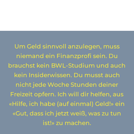
Um Geld sinnvoll anzulegen, muss
niemand ein Finanzprofi sein. Du
brauchst kein BWL-Studium und auch
kein Insiderwissen. Du musst auch
nicht jede Woche Stunden deiner
Freizeit opfern. Ich will dir helfen, aus
«Hilfe, ich habe (auf einmal) Geld!» ein
«Gut, dass ich jetzt weiß, was zu tun
ist!» zu machen.