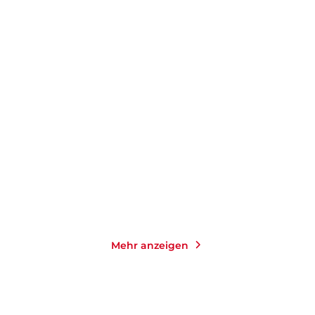
RUTH-ESTHER GEIGER
GABRIELE FRITSCH-VIVIÉ
Marilyn Monroe
Mary Wigman
E-Book
E-Book
9,99
€
*
9,99
€
*
Merken
Merken
Mehr anzeigen