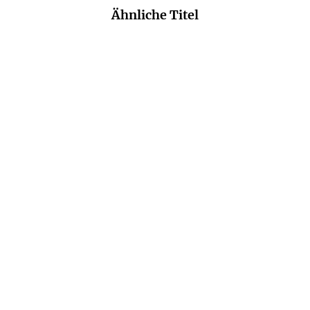
Ähnliche Titel
ELLIOT MINTZ
ERNST HILMAR
We all shine on
Franz Schubert