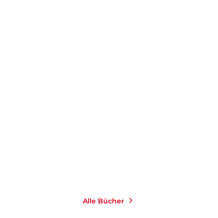
STANLEY H. BLOCK
EUGENE T. GENDLIN
Stopp das Denken, spür
Focusing
das Leben!
E-Book
Taschenbuch
8,99
€
*
14,00
€
*
Merken
Merken
Alle Bücher