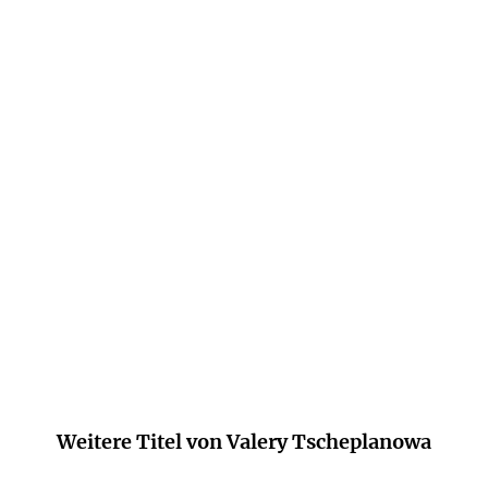
Valery Tscheplanowa findet eine Sprache,
die zugleich sanft und hart ist.
Deutschlandfunk
Weitere Titel von Valery Tscheplanowa