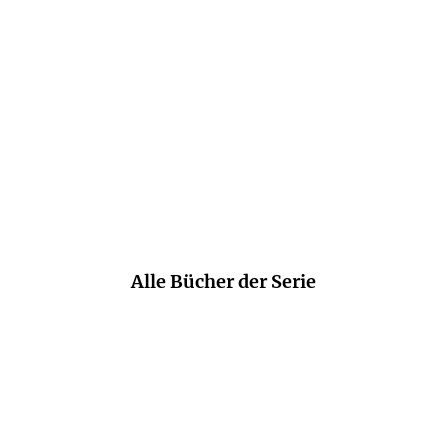
ischen Dialogen, in dem sich der Autor zum Glück
Ernst Corinth,
Hannoversche Allgemeine Zeitung, 17. September 2024
Alle Bücher der Serie