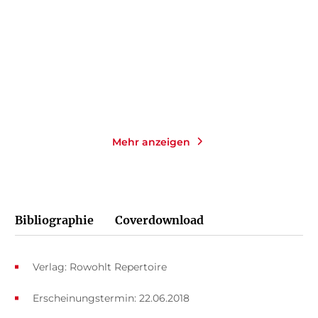
Taschenbuch
Taschenbuch
14,00
€
*
14,00
€
*
Merken
Merken
Mehr anzeigen
Bibliographie
Coverdownload
Verlag: Rowohlt Repertoire
Erscheinungstermin: 22.06.2018