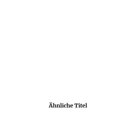
EMMA LEE-POTTER
SHELLEY FREYDONT
Für alles gibt’s ein erstes
Todesrätsel
Mal
E-Book
E-Book
9,99
€
*
9,99
€
*
Merken
Merken
Ähnliche Titel
NEU
NEU