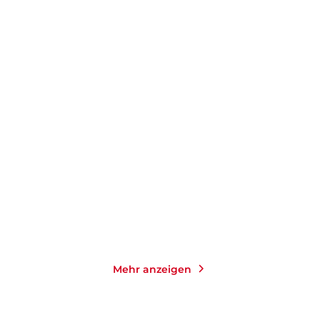
DANIEL KEHLMANN
SABINE STECK
Der fernste Ort
Das Leuchten der kleinen
Momente
Taschenbuch
Taschenbuch
14,00
€
*
14,00
€
*
Merken
Merken
Mehr anzeigen