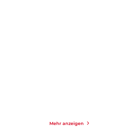
LINDA ZERVAKIS
PASCALE HUGUES
Königin der Bunten Tüte
So voller Leben
Taschenbuch
Gebundene Ausgabe
16,00
€
*
23,00
€
*
Merken
Merken
Mehr anzeigen