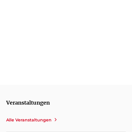
Keine Fernsehreportage, kein
Zeitungsbericht, kein Podcast schildert
wohl in dieser Tiefe, Genauigkeit und
Sensibilität die Stimmungslage in Israel.
Hans Riebsamen,
Frankfurter Allgemeine Zeitung, 01. September 2025
Veranstaltungen
Alle Veranstaltungen