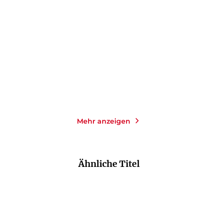
Effis Nacht
Krieg und Klassenkrieg
Taschenbuch
E-Book
9,00
€
*
9,99
€
*
Merken
Merken
Mehr anzeigen
Ähnliche Titel