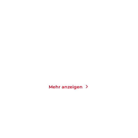
KLAUS MANN
ERIKA MANN
KLAUS MANN
Der Wendepunkt
Rundherum
Taschenbuch
Taschenbuch
27,00
€
*
10,00
€
*
Merken
Merken
Mehr anzeigen