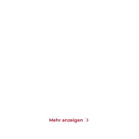
PETRA OELKER
PETRA OELKER
Lorettas letzter Vorhang
Die zerbrochene Uhr
Taschenbuch
Taschenbuch
9,99
€
*
12,00
€
*
Merken
Merken
Mehr anzeigen