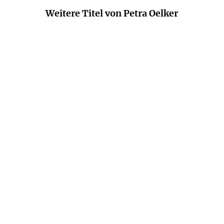
Weitere Titel von Petra Oelker
PETRA OELKER
PETRA OELKER
Das Weihnachtskonzert
Das Haus am Gänsemarkt