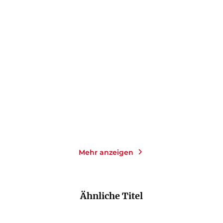
PETRA OELKER
ANDREA
PETRA OELKER
OFFERMANN
Drei Wünsche
Die Brücke zwischen den
Welten
Gebundene Ausgabe
Taschenbuch
22,00
€
*
19,00
€
*
Merken
Merken
Mehr anzeigen
Ähnliche Titel