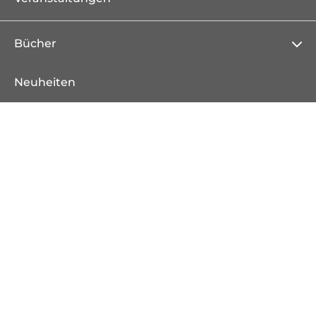
Bücher
Neuheiten
Erscheint demnächst
Bestseller
Serien
Literatur & Unterhaltung
Krimi
Thriller