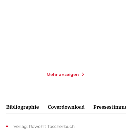
Fräulein Gold: Nacht über
Fräulein Gold: Die Stunde
der Havel ...
der Fraue ...
Paperback
Taschenbuch
18,00
€
*
14,00
€
*
Im Handel kaufen
Merken
Merken
Mehr anzeigen
Bibliographie
Coverdownload
Pressestimmen
Verlag: Rowohlt Taschenbuch