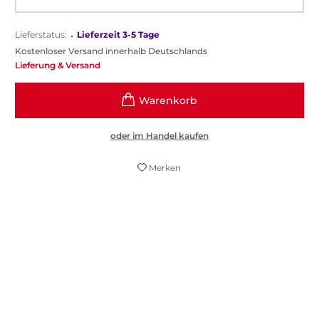
Lieferstatus:
•
Lieferzeit 3-5 Tage
Kostenloser Versand innerhalb Deutschlands
Lieferung & Versand
oder im Handel kaufen
Merken
Oelkers Detailfreude ist voller historischer
Sympathie für den alten Hansegeist, den sie
in allen Schichten der Stadt aufspürt.