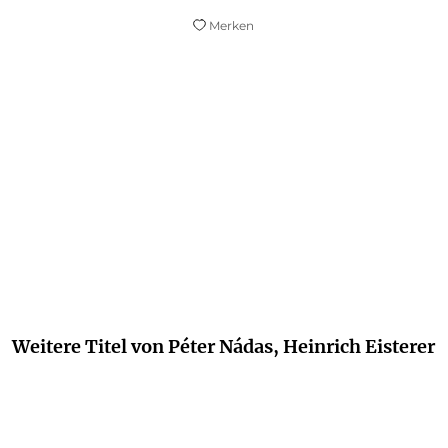
Merken
wie er von Figur zu Figur und von Stimme zu Stimm
 kollektiven Sprechen aufgehen lässt, ist literarisc
Jörg Magenau,
SWR 2 "Lesenswert", 09. Oktober 2022
Weitere Titel von Péter Nádas, Heinrich Eisterer