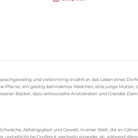
prachgewaltig und vielstimmig erzählt er das Leben eines Dorfe
e Pfarrer, ein geistig behindertes Mädchen, eine junge Mutter, de
sessener Bäcker, dazu entwurzelte Aristokraten und Grandes Dam
wäche, Abhängigkeit und Gewalt, in einer Welt, die an Céline u
Gier und plötzliche Großmut wechseln einander ab, während dämo