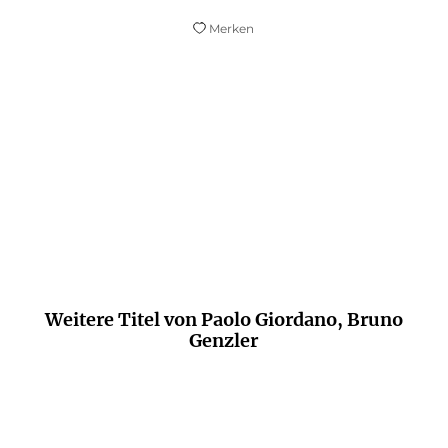
Merken
Ein ebenso berührendes wie subtiles
Drama.
FAZ.NET
Weitere Titel von Paolo Giordano, Bruno
Genzler