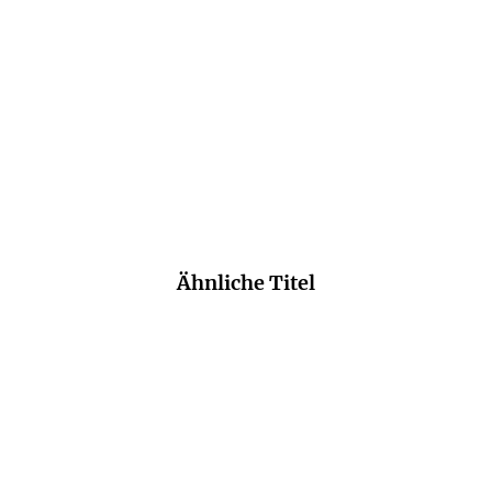
E-Book
Taschenbuch
9,99
€
*
19,00
€
*
Merken
Merken
Ähnliche Titel