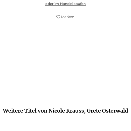
oder im Handel kaufen
Merken
ene Energie, die von frischen, unverbrauchten Ge
ner – einmal ganz abgesehen von dem feinen und 
Sprache.
FAZ.NET
Weitere Titel von Nicole Krauss, Grete Osterwald