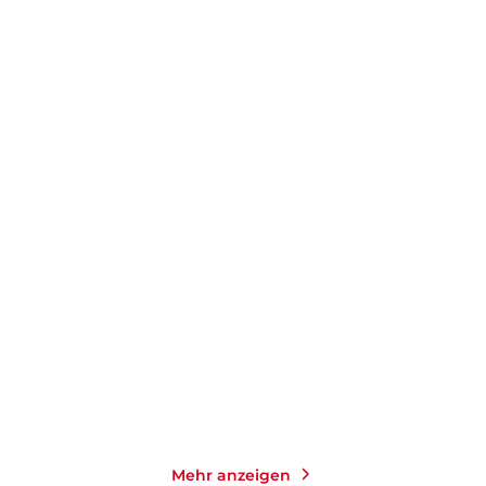
DIETMAR BITTRICH
DIETMAR BITTRICH
Die bucklige
Blut ist dicker als
Verwandtschaft - Drivi ...
Glühwein
Taschenbuch
Taschenbuch
9,99
€
*
11,00
€
*
Merken
Merken
Mehr anzeigen