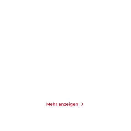
JUDITH LUIG
DIETMAR BITTRICH
Du wolltest doch auf den
Da ist ja noch das
Ponyhof!
Preisschild dran
Taschenbuch
Taschenbuch
13,00
€
*
13,00
€
*
Merken
Merken
Mehr anzeigen