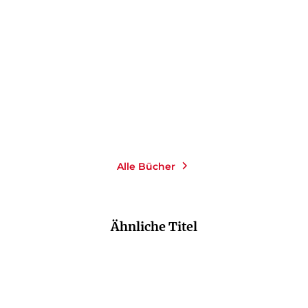
Die Kunst des Lebens, die
Heidegger
Kunst des ...
Gebundene Ausgabe
Gebundene Ausgabe
25,00
€
*
28,00
€
*
Merken
Merken
Alle Bücher
Ähnliche Titel