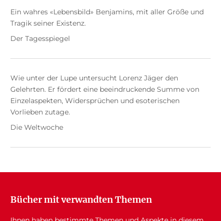
Ein wahres «Lebensbild» Benjamins, mit aller Größe und
Tragik seiner Existenz.
Der Tagesspiegel
Wie unter der Lupe untersucht Lorenz Jäger den
Gelehrten. Er fördert eine beeindruckende Summe von
Einzelaspekten, Widersprüchen und esoterischen
Vorlieben zutage.
Die Weltwoche
Bücher mit verwandten Themen
Ihnen haben bestimmte Themen und Aspekte in diesem