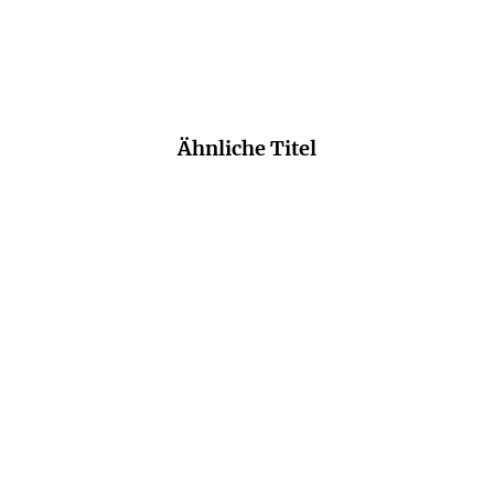
Susann Fleischer,
literaturmarkt.info, 03. Dezember 2019
Ähnliche Titel
NEU
NEU