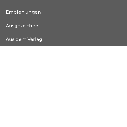
Empfehlungen
Ausgezeichnet
Aus dem Verlag
Weitere Verlagsseiten
endlichkyss.de
rowohlt-medien.de
rowohlt-theaterverlag.de