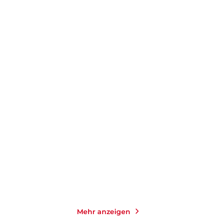
DANIEL KEHLMANN
SABINE STECK
Der fernste Ort
Das Leuchten der kleinen
Momente
Taschenbuch
Taschenbuch
14,00
€
*
14,00
€
*
Merken
Merken
Mehr anzeigen