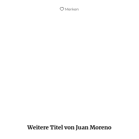
Merken
Wunderbare Geschichten … Dieser Mann ist
an die gefährlichsten und die spannendsten
Orte dieser Welt gereist.
Micky Beisenherz,
WDR Fernsehen "Kölner Treff", 03. Dezember 2021
Weitere Titel von Juan Moreno