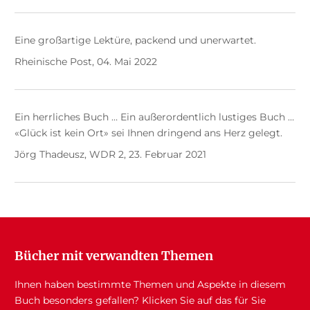
Eine großartige Lektüre, packend und unerwartet.
Rheinische Post, 04. Mai 2022
Ein herrliches Buch … Ein außerordentlich lustiges Buch …
«Glück ist kein Ort» sei Ihnen dringend ans Herz gelegt.
Jörg Thadeusz, WDR 2, 23. Februar 2021
Bücher mit verwandten Themen
Ihnen haben bestimmte Themen und Aspekte in diesem
Buch besonders gefallen? Klicken Sie auf das für Sie