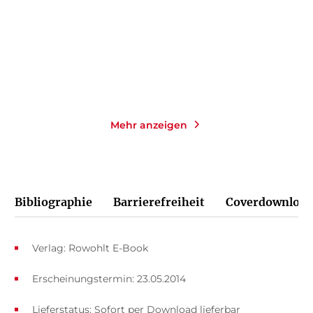
Taschenbuch
Gebundene Ausgabe
14,00
€
*
24,00
€
*
Merken
Merken
Mehr anzeigen
Bibliographie
Barrierefreiheit
Coverdownload
Verlag: Rowohlt E-Book
Erscheinungstermin: 23.05.2014
Lieferstatus: Sofort per Download lieferbar