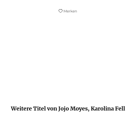
Merken
Mit „Weit weg und ganz nah“ legt Jojo
Moyes eine Love-Story mitsamt einem
Road Trip der besonderen Art hin.
Regensburger Nachrichten, 17. Februar 2016
Weitere Titel von Jojo Moyes, Karolina Fell
NEU