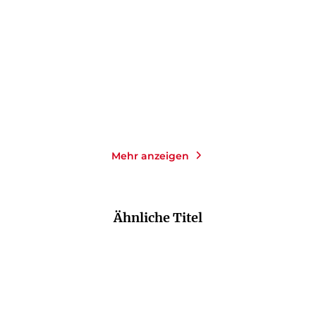
Anfang
Hoffen und Wü ...
Taschenbuch mit Klappen
Gebundene Ausgabe
16,00
€
*
18,00
€
*
Merken
Merken
Mehr anzeigen
Ähnliche Titel