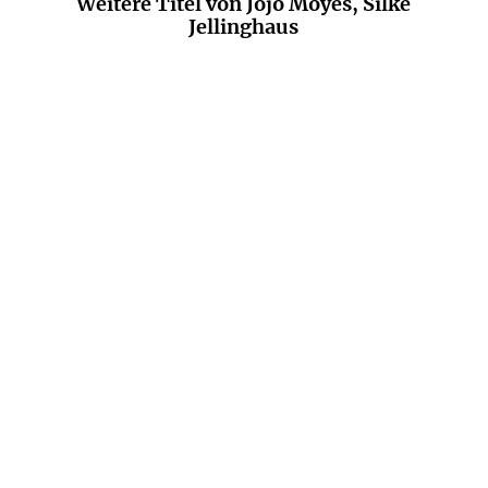
Weitere Titel von Jojo Moyes, Silke
Jellinghaus
NEU
JOJO MOYES
REBECCA TAYLOR MCKAY
Drei Schwestern und ein
Er lügt