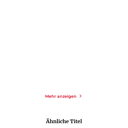
JOJO MOYES
JOJO MOYES
Wie ein Leuchten in tiefer
Zwischen Ende und
Nacht
Anfang
Taschenbuch mit Klappen
Taschenbuch mit Klappen
15,00
€
*
16,00
€
*
Merken
Merken
Mehr anzeigen
Ähnliche Titel