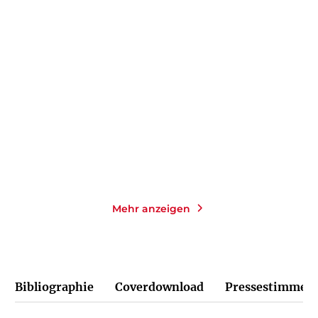
LIV HELLAND
NAYANTARA ROY
Die Schloss-Schwestern:
Du in meinem Leben
Strandhafer ...
Taschenbuch
Gebundene Ausgabe
14,00
€
*
24,00
€
*
Merken
Merken
Mehr anzeigen
Bibliographie
Coverdownload
Pressestimmen