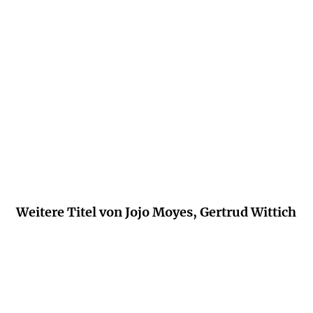
"Der Klang des Herzens" ist ein
gefühlvolles Buch, welches mit tollen
Charakteren daherkommt.
geek-whisper.de, 14. April 2020
Weitere Titel von Jojo Moyes, Gertrud Wittich
NEU