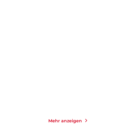
DANIEL KEHLMANN
SABINE STECK
Der fernste Ort
Das Leuchten der kleinen
Momente
Taschenbuch
Taschenbuch
14,00
€
*
14,00
€
*
Merken
Merken
Mehr anzeigen